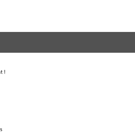
t !
rs